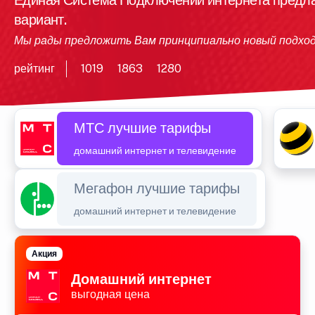
Единая Система Подключений интернета предла
вариант.
Мы рады предложить Вам принципиально новый подхо
рейтинг
1019
1863
1280
МТС лучшие тарифы
домашний интернет и телевидение
Мегафон лучшие тарифы
домашний интернет и телевидение
Акция
Домашний интернет
выгодная цена