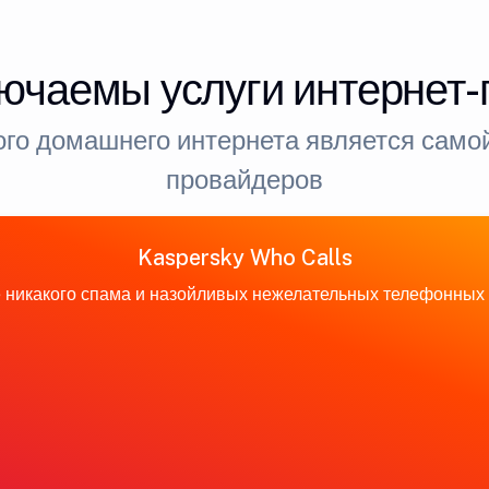
ючаемы услуги интернет
го домашнего интернета является самой
провайдеров
Kaspersky Who Calls
 никакого спама и назойливых нежелательных телефонных 