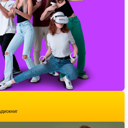
удиокниг