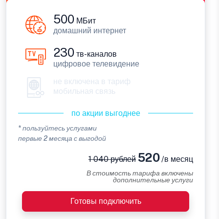
500
МБит
домашний интернет
230
тв-каналов
цифровое телевидение
не включена в тариф
мобильная связь
по акции выгоднее
* пользуйтесь услугами
первые 2 месяца с выгодой
520
1 040 рублей
/в месяц
В стоимость тарифа включены
дополнительные услуги
Готовы подключить