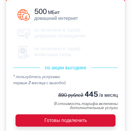
500
МБит
домашний интернет
не включено в тариф
цифровое телевидение
не включена в тариф
мобильная связь
по акции выгоднее
* пользуйтесь услугами
первые 2 месяца с выгодой
445
890 рублей
/в месяц
В стоимость тарифа включены
дополнительные услуги
Готовы подключить